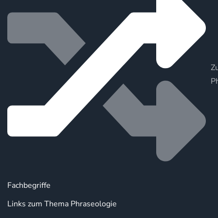
Zu
P
Fachbegriffe
Links zum Thema Phraseologie