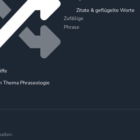
Zitate & geflügelte Worte
Zufällige
Phrase
iffe
m Thema Phraseologie
alten.