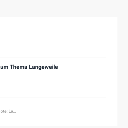
 zum Thema
Langeweile
Note; La…