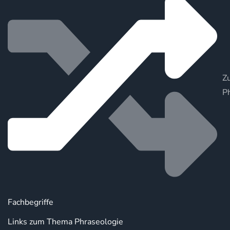
Zu
P
Fachbegriffe
Links zum Thema Phraseologie