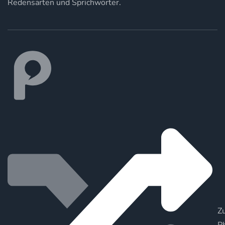
Redensarten und Sprichwörter.
Zu