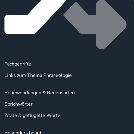
P
Fachbegriffe
Links zum Thema Phraseologie
Redewendungen & Redensarten
Sprichwörter
Zitate & geflügelte Worte
Besonders beliebt