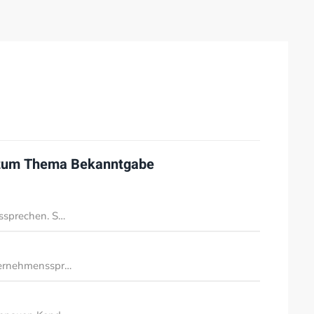
 zum Thema
Bekanntgabe
ussprechen. S…
ternehmensspr…