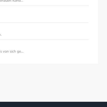
 genauen Kond…
.
s von sich ge…