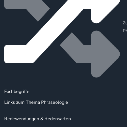
Zu
P
Fachbegriffe
Links zum Thema Phraseologie
Redewendungen & Redensarten