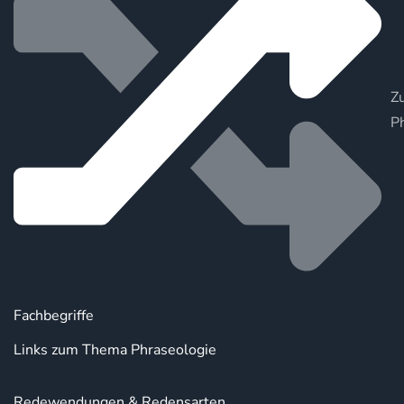
Zu
P
Fachbegriffe
Links zum Thema Phraseologie
Redewendungen & Redensarten