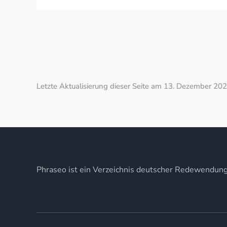
Letzte Aktualisierung dieser Seite am 13. Dezember 202
Phraseo ist ein Verzeichnis deutscher Redewendun