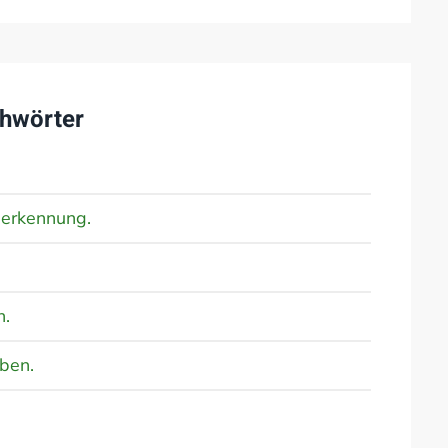
hwörter
Anerkennung.
n.
ben.