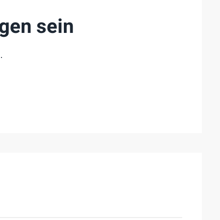
egen sein
.