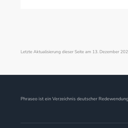
Letzte Aktualisierung dieser Seite am 13. Dezember 202
Phraseo ist ein Verzeichnis deutscher Redewendun