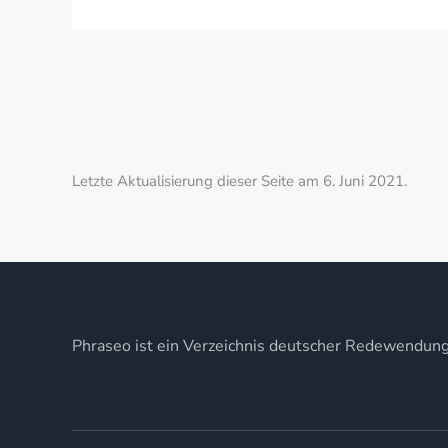
Letzte Aktualisierung dieser Seite am 6. Juni 2021.
Phraseo ist ein Verzeichnis deutscher Redewendun