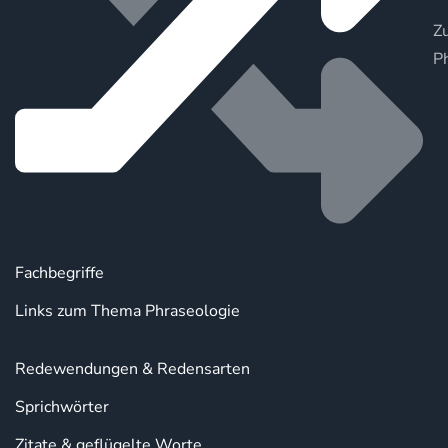
Zu
P
Fachbegriffe
Links zum Thema Phraseologie
Redewendungen & Redensarten
Sprichwörter
Zitate & geflügelte Worte