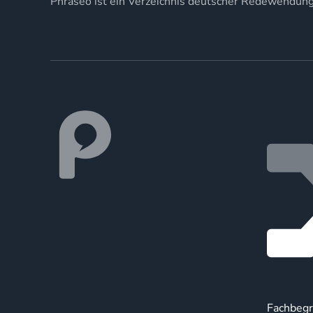
Phraseo ist ein Verzeichnis deutscher Redewendun
Fachbegr