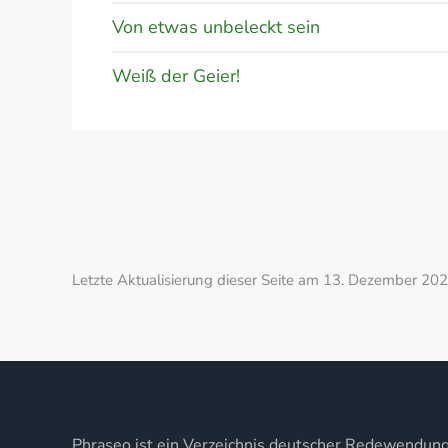
Von etwas unbeleckt sein
Weiß der Geier!
Letzte Aktualisierung dieser Seite am 13. Dezember 202
Phraseo ist ein Verzeichnis deutscher Redewendun