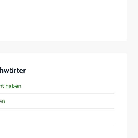
hwörter
ht haben
en