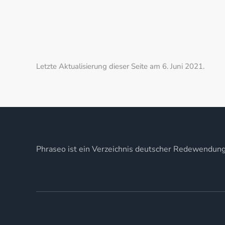
Letzte Aktualisierung dieser Seite am 6. Juni 2021.
Phraseo ist ein Verzeichnis deutscher Redewendun