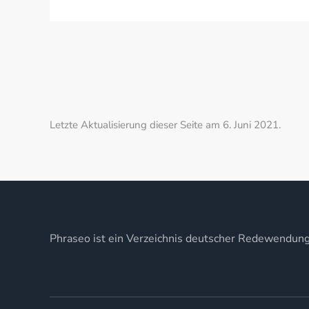
Letzte Aktualisierung dieser Seite am 6. Juni 2021.
Phraseo ist ein Verzeichnis deutscher Redewendun