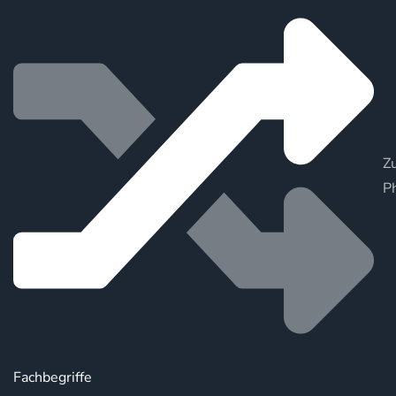
Zu
P
Fachbegriffe