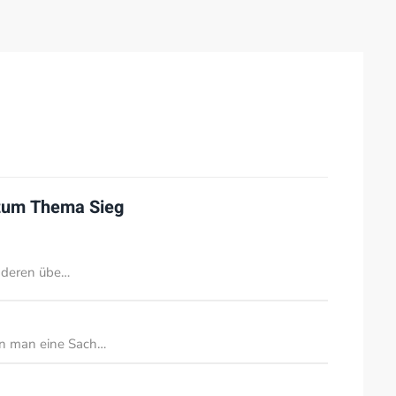
 zum Thema
Sieg
nderen übe…
n man eine Sach…