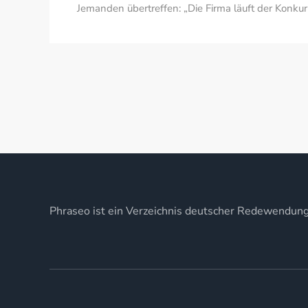
Jemanden übertreffen: „Die Firma läuft der Konkur
Phraseo ist ein Verzeichnis deutscher Redewendun