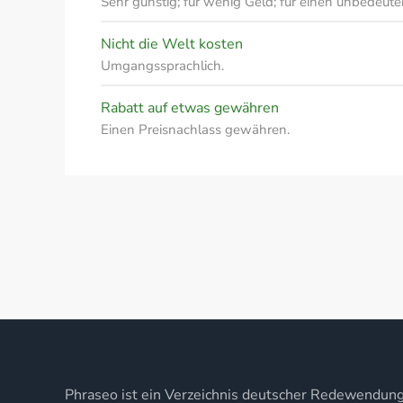
Sehr günstig; für wenig Geld; für einen unbedeut
Nicht die Welt kosten
Umgangssprachlich.
Rabatt auf etwas gewähren
Einen Preisnachlass gewähren.
Phraseo ist ein Verzeichnis deutscher Redewendun