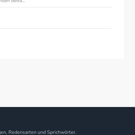
enden Betra…
gen, Redensarten und Sprichwörter.