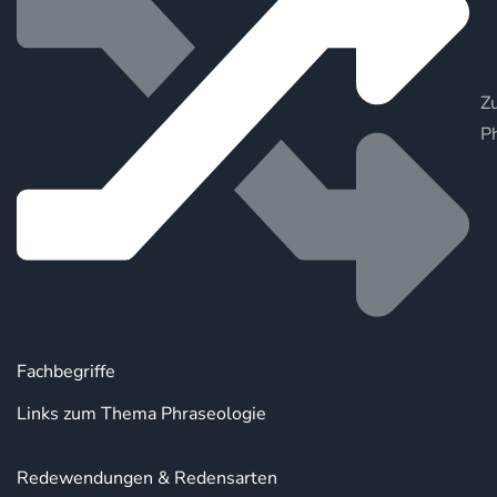
Zu
P
Fachbegriffe
Links zum Thema Phraseologie
Redewendungen & Redensarten