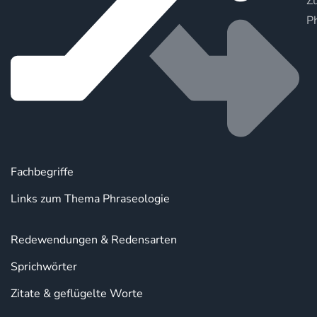
Zu
P
Fachbegriffe
Links zum Thema Phraseologie
Redewendungen & Redensarten
Sprichwörter
Zitate & geflügelte Worte