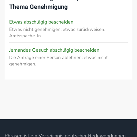
Thema
Genehmigung
Etwas abschlägig bescheiden
Etwas nicht genehmigen; etwas zurückweisen.
Amtsspache. In…
Jemandes Gesuch abschlägig bescheiden
Die Anfrage einer Person ablehnen; etwas nicht
genehmigen.
Phraseo ist ein Verzeichnis deutscher Redewendungen,