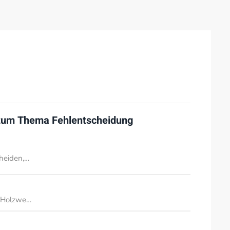
 zum Thema
Fehlentscheidung
cheiden,…
in Holzwe…