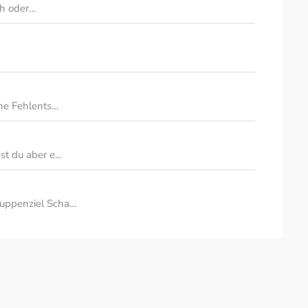
ch oder…
ine Fehlents…
st du aber e…
uppenziel Scha…