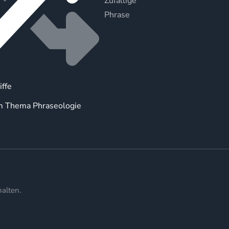
Zufällige
Phrase
iffe
m Thema Phraseologie
alten.