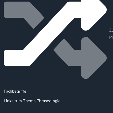
Zu
P
Fachbegriffe
Links zum Thema Phraseologie