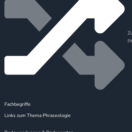
Zu
P
Fachbegriffe
Links zum Thema Phraseologie