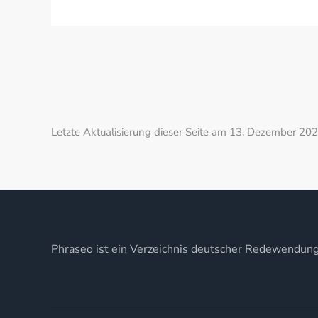
Letzte Aktualisierung dieser Seite am 13. Dezember 202
Phraseo ist ein Verzeichnis deutscher Redewendun