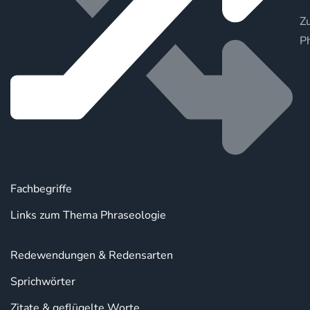
Zu
P
Fachbegriffe
Links zum Thema Phraseologie
Redewendungen & Redensarten
Sprichwörter
Zitate & geflügelte Worte