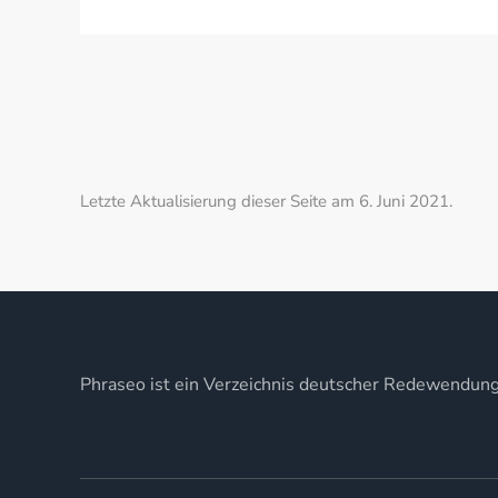
Letzte Aktualisierung dieser Seite am 6. Juni 2021.
Phraseo ist ein Verzeichnis deutscher Redewendun