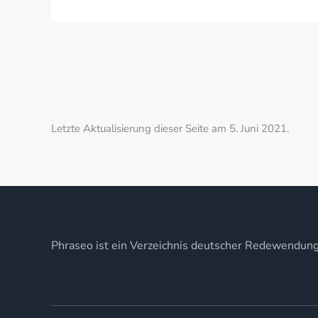
Letzte Aktualisierung dieser Seite am 5. Juni 2021.
Phraseo ist ein Verzeichnis deutscher Redewendun