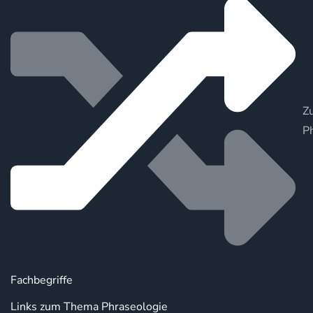
Zu
P
Fachbegriffe
Links zum Thema Phraseologie