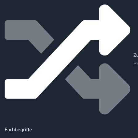
Zu
P
Fachbegriffe