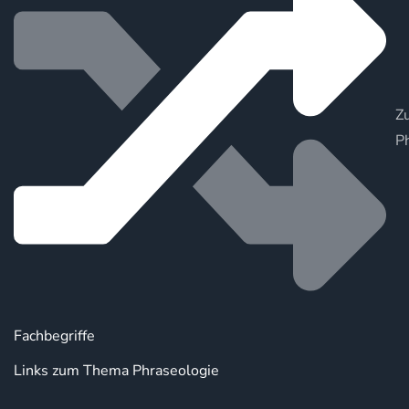
Zu
P
Fachbegriffe
Links zum Thema Phraseologie