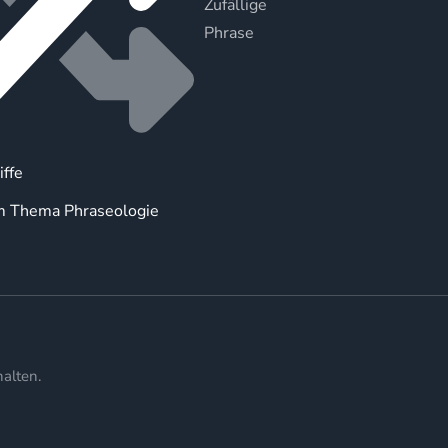
Zufällige
Phrase
iffe
m Thema Phraseologie
alten.