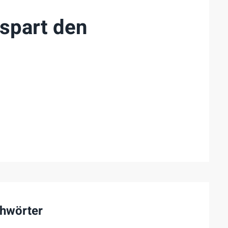
rspart den
hwörter