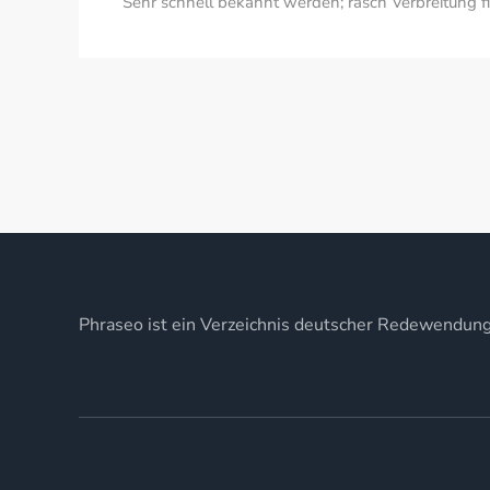
Sehr schnell bekannt werden; rasch Verbreitung 
Phraseo ist ein Verzeichnis deutscher Redewendun