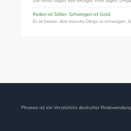
Gar nichts sagen; kein einziges Wort sagen. Umg
Reden ist Silber, Schweigen ist Gold.
Es ist besser, über manche Dinge zu schweigen. S
Phraseo ist ein Verzeichnis deutscher Redewendun