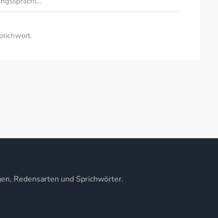
angssprachl…
prichwort.
gen, Redensarten und Sprichwörter.