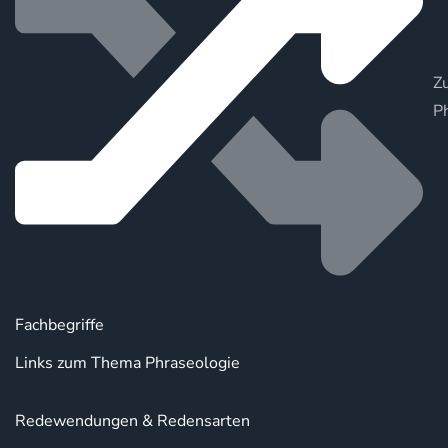
Zu
P
Fachbegriffe
Links zum Thema Phraseologie
Redewendungen & Redensarten