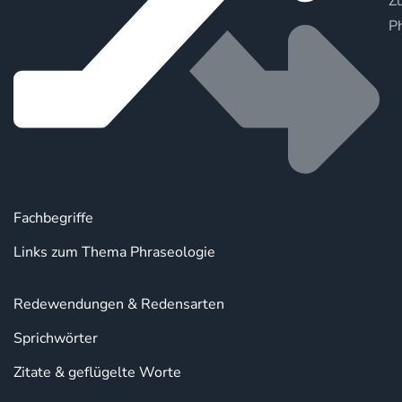
Zu
P
Fachbegriffe
Links zum Thema Phraseologie
Redewendungen & Redensarten
Sprichwörter
Zitate & geflügelte Worte