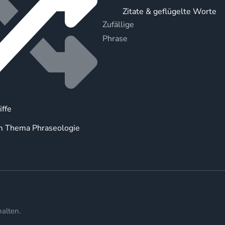
Zitate & geflügelte Worte
Zufällige
Phrase
iffe
m Thema Phraseologie
alten.