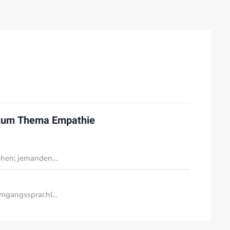
 zum Thema
Empathie
ehen; jemanden…
Umgangssprachl…