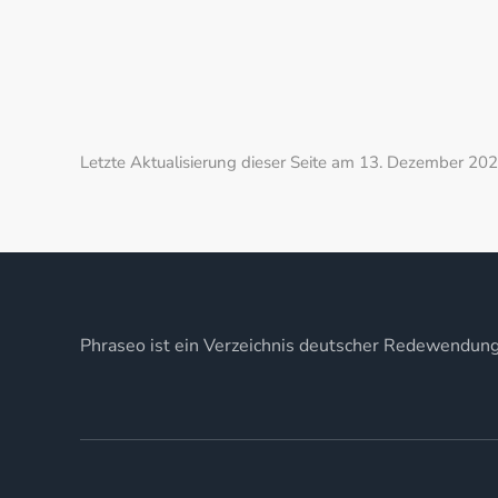
Letzte Aktualisierung dieser Seite am 13. Dezember 202
Phraseo ist ein Verzeichnis deutscher Redewendun