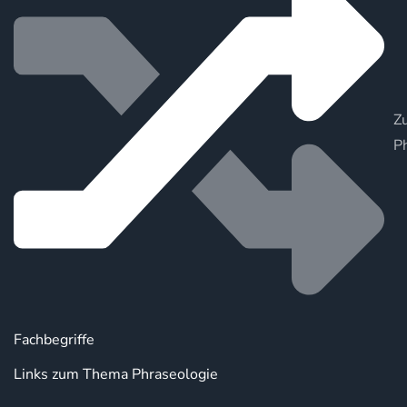
Zu
P
Fachbegriffe
Links zum Thema Phraseologie