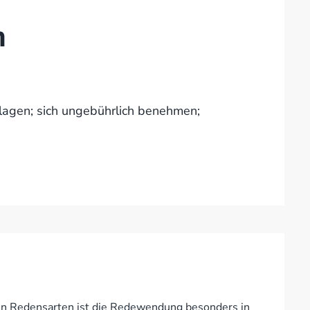
n
hlagen; sich ungebührlich benehmen;
hen Redensarten ist die Redewendung besonders in