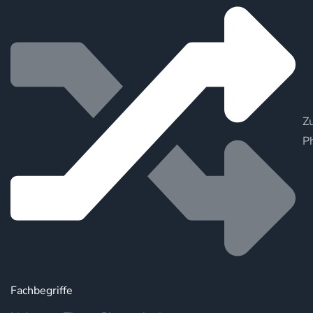
Zu
P
Fachbegriffe