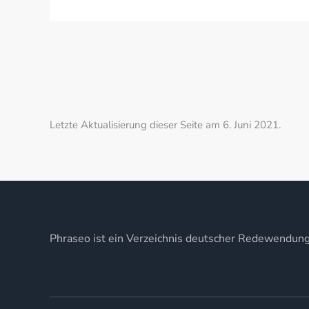
Letzte Aktualisierung dieser Seite am 6. Juni 2021.
Phraseo ist ein Verzeichnis deutscher Redewendun