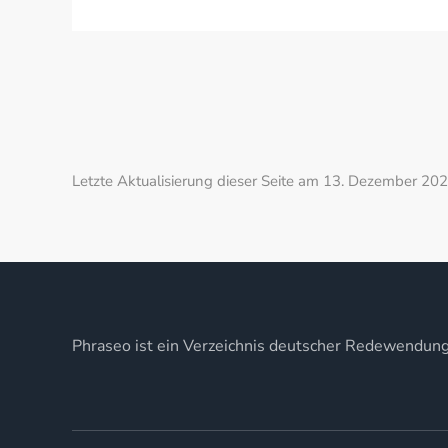
Letzte Aktualisierung dieser Seite am 13. Dezember 202
Phraseo ist ein Verzeichnis deutscher Redewendun