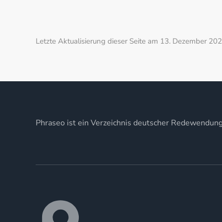
Letzte Aktualisierung dieser Seite am 13. Dezember 202
Phraseo ist ein Verzeichnis deutscher Redewendun