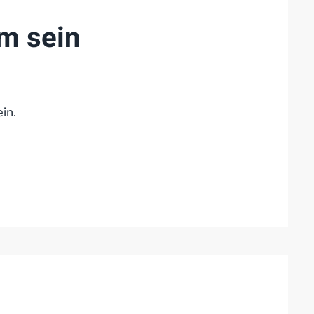
m sein
in.