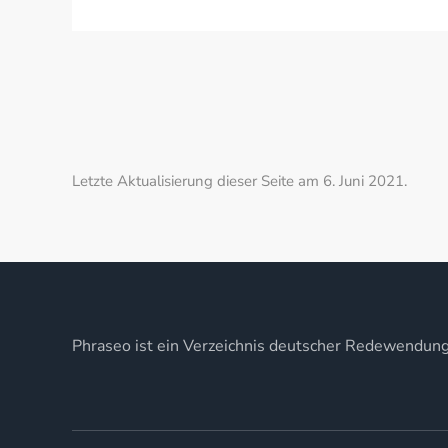
Letzte Aktualisierung dieser Seite am 6. Juni 2021.
Phraseo ist ein Verzeichnis deutscher Redewendun