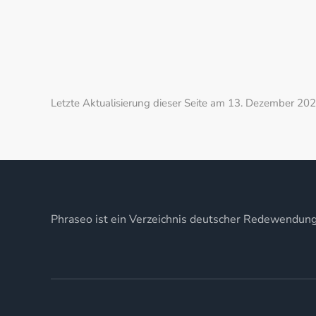
Letzte Aktualisierung dieser Seite am 13. Dezember 202
Phraseo ist ein Verzeichnis deutscher Redewendun