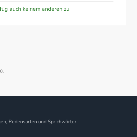
s füg auch keinem anderen zu.
0.
gen, Redensarten und Sprichwörter.